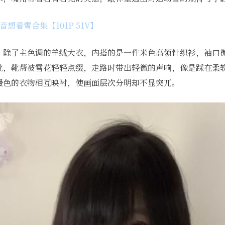
想看雪合集【101P 51V】
。除了主色调的羊绒大衣，内搭的是一件米色高领针织衫，袖口
靴，靴帮被雪花轻轻点缀，走路时带出轻微的声响，像是踩在柔
暖色的衣物相互映衬，使画面层次分明却不显突兀。