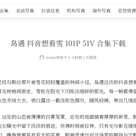
S合集
名站写真
抖音反差
机构写真
海外写真
足控资源
岛遇 抖音想看雪 101P 51V 合集下载
weme
发布于 6 小时前 1 次阅读
已经勾勒出那片被雪花轻轻覆盖的林间小径。岛遇这次的抖音想
雾在树梢间游走，雪粒在阳光下闪烁出细碎的银光。每一帧都像
灰色羊绒大衣，领口露出一截浅驼色围巾，随风轻拂，带出几缕
，远处的山峦被薄薄的白雾笼罩，近处的地面铺着厚厚的新雪，
在长曝光中留下淡淡的痕迹，仿佛时间被拉伸，只有光与影在缓
印，嘴角带着若有若无的笑意，眼神里透出对这场雪的期待与宁