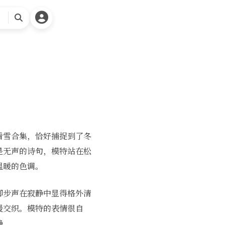
搜
索
看雪合集，恰好捕捉到了冬
是无声的诗句，模特站在松
温暖的色调。
脚步声在寂静中显得格外清
缓交织。模特的表情很自
静。