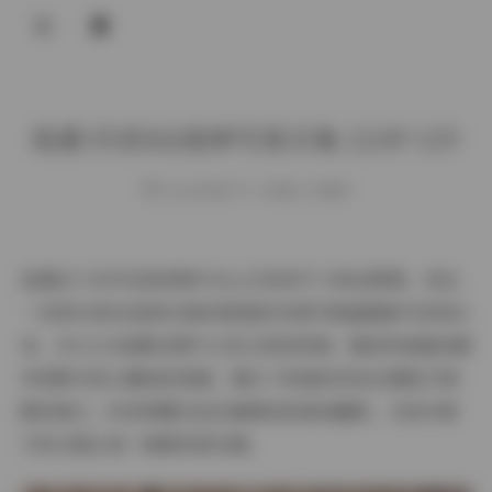
登录
首页
岛遇 抖音KK战神写真合集 224P 12V
COS合集
weme
发布于 6 小时前 1 次阅读
名站写真
抖音反差
岛遇这个名字在短视频平台上已经有不少粉丝熟悉，而这
机构写真
一次的抖音KK战神合集则把她的多套写真画面集中呈现出
来，共计224张静态图片以及12段短视频。整体风格偏向都
海外写真
市轻熟与街头潮流的混搭，镜头下的她时而站在霓虹灯照
足控资源
射的巷口，时而倚靠在旧式咖啡店的落地窗前，光线与影
子的交错让每一帧都有层次感。