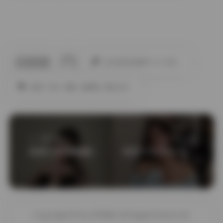
此作者没有提供个人介绍。
岛遇
抖音
美腿
高颜值
黄金专区
上一篇文章
下一篇文章
島遇 抖音 關關雎鳩 662P 10V 合集 下載
岛遇 抖音圣母 合集资源 244P 29V 下载
Copyright © by FUUKEI All Rights Reserved.