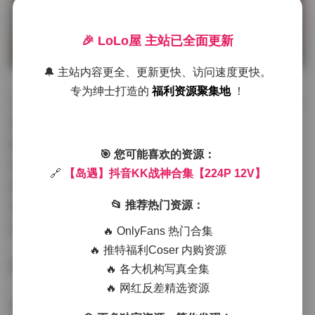
🎉 LoLo屋 主站已全面更新
🔔 主站内容更全、更新更快、访问速度更快。
专为绅士打造的
福利资源聚集地
！
从画面来看，KK战神的服装选择相当考究。第一套以黑色
皮质短裤搭配银色链条背心为主，腰线被拉得很高，显得
腿部比例修长；第二套则转向柔和的米色针织开衫与高腰
🎯 您可能喜欢的资源：
阔腿裤，整体给人一种慵懒又不失利落的感觉。每套服装
🔗
【岛遇】抖音KK战神合集【224P 12V】
都有细节上的呼应，比如袖口的金属扣、鞋面的磨砂处
📂 推荐热门资源：
理，甚至是发丝被风吹起的瞬间，都被摄像机捕捉得相当
细腻。
🔥 OnlyFans 热门合集
🔥 推特福利Coser 内购资源
跳转观看:
【岛遇】抖音KK战神合集【224P 12V】
🔥 各大机构写真全集
🔥 网红反差精选资源
拍摄场景多选在城市的老巷子与新兴艺术区之间的过渡地