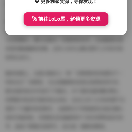
💎 更多独家资源，等你发现！
带，砖墙上的涂鸦、旧式铁门的锈迹以及玻璃幕墙的反
光，都为主体增添了故事感。光线方面，清晨的柔光与傍
🚀 前往LoLo屋，解锁更多资源
晚的逆光交替使用，使得皮质的光泽与棉麻的纹理在不同
时候呈现出不同的质感。视频片段里，她会轻轻转身、低
头笑望镜头，偶尔会做出一些简单的动作，比如整理衣角
或是轻触墙面的涂鸦，这些小动作让静态图片之外的内容
更具生命力。
整体观感上，这套合集给人一种“在熟悉的街角遇见不一
样的自己”的感觉。无论是硬朗的皮质还是柔软的针织，
都在她的姿态中找到了平衡点。对于喜欢追踪潮流博主、
欣赏都市街拍写真的观众来说，这份224P 12V的资源不仅
提供了丰富的视觉素材，也能够从不同角度体会她在镜头
前的多面表现。若想把这些画面保存下来作欣赏或创作参
考，直接下载整合包即可，省去逐一搜索的麻烦。