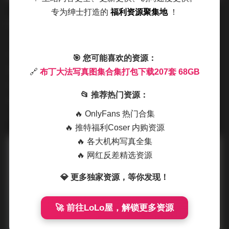
专为绅士打造的
福利资源聚集地
！
服装上的选择也很有讲究。早期的几套偏向柔软的针织毛
衣和高腰牛仔裤，颜色以米白、薄荷绿为主，给人一种居
家慵懒的感觉；后来则逐渐引入亮色的丝绸连衣裙和透视
🎯 您可能喜欢的资源：
蕾丝上衣，配合高跟鞋或是白色运动鞋，形成甜酷混搭的
🔗
布丁大法写真图集合集打包下载207套 68GB
视觉冲击。每一次换装，她都会先在镜子前做几个微调，
📂 推荐热门资源：
看看光线如何与面料的纹理互动，这种对细节的敏感让整
🔥 OnlyFans 热门合集
个拍摄过程充实而不乏趣味。
🔥 推特福利Coser 内购资源
🔥 各大机构写真全集
🔥 网红反差精选资源
💎 更多独家资源，等你发现！
🚀 前往LoLo屋，解锁更多资源