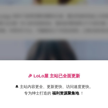
ypiggy 倾向于选择轻薄的棉麻连衣裙、蕾丝拼接的短袖上衣或
偶尔会点缀一些小碎花或细条纹，整体显得既清爽又不失层次感
项链、珍珠耳钉为主，尽量避免过于夸张的装饰，让焦点始终放
🎉 LoLo屋 主站已全面更新
🔔 主站内容更全、更新更快、访问速度更快。
专为绅士打造的
福利资源聚集地
！