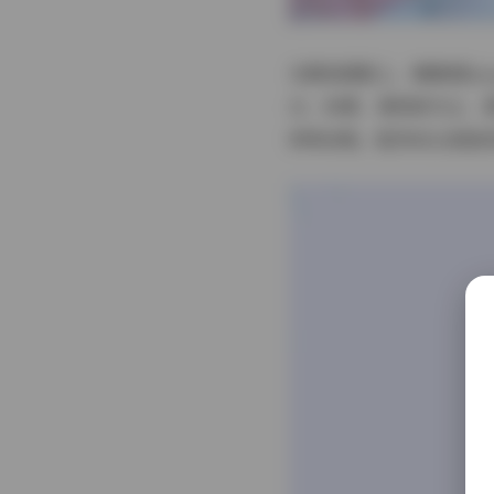
在服装搭配上，懒懒猪laz
白、粉雾、薄荷绿为主，
绑带凉鞋，配饰则以细链