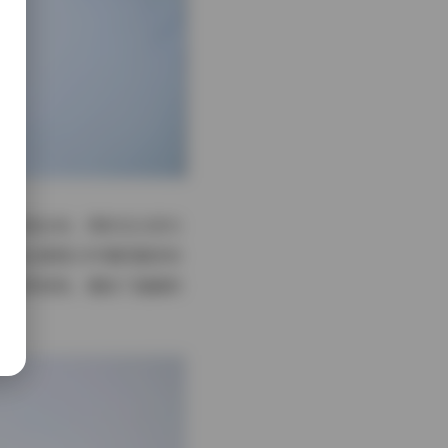
感呈现出来，同时在头发与
远到全景展示环境的整体布
随微风轻扬，增加了画面的