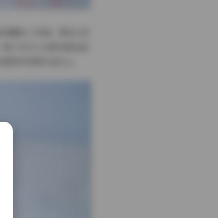
是高腰的 A 型裙，颜色以米
。鞋子多为小白帆布鞋或是
在模特的表情与姿态上。