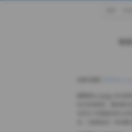
首页
CO
懒懒
查看完整版:
懒懒猪lazyp
懒懒猪lazypiggy 
标注持续更新，意味着后
自然光下的侧脸或低头沉
体，又能营造出一种安静