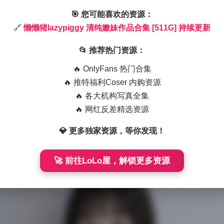
🎯 您可能喜欢的资源：
🔗
懒懒猪lazypiggy 清纯嫩妹作品合集 [511G] 持续更新
📂 推荐热门资源：
🔥 OnlyFans 热门合集
🔥 推特福利Coser 内购资源
🔥 各大机构写真全集
🔥 网红反差精选资源
窗户的散射光，或者是柔光箱的侧光，这样能够把皮肤的细腻质
晕。镜头语言较为克制，多使用中景和特写交替出现，偶尔会拉
💎 更多独家资源，等你发现！
间之间的互动。有的作品里会出现轻微的风动效果，发丝或裙摆
🚀 前往LoLo屋，解锁更多资源