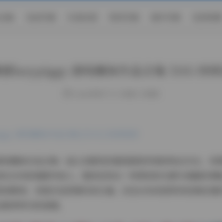
S合集
名站写真
抖音反差
机构写真
海外写真
足控资源
猪lazypiggy 清纯嫩妹作品合集 511G 持
weme
发布于 11 小时前 1 次阅读
iggy 清纯嫩妹作品合集 [511G] 持续更新
的这套清纯嫩妹作品合集一直以来都受到喜爱甜美风格的粉丝关注，资
续还会有新增素材加入。整体呈现出一种柔和的光感与细腻的情
思的瞬间，背景多选用简约的白墙、淡色帘布或是带有轻微纹理
且略带梦幻的氛围。