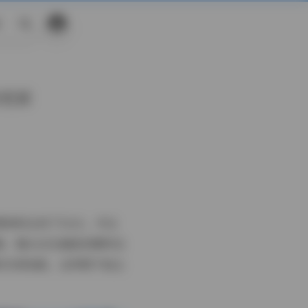
搜
索
续更新
源体积达到了511G，并且
绪，镜头往往捕捉到模特在
的木质地板，这样既不抢主