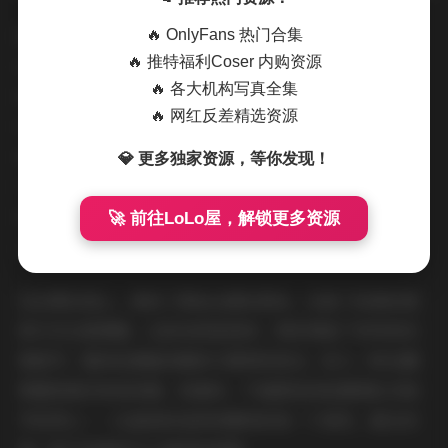
整组图片共44张，每一张都在不同的角度捕捉她的表情与
🔥 OnlyFans 热门合集
🔥 推特福利Coser 内购资源
姿态。有特写镜头聚焦在她的侧脸，光线从耳后斜射，把
🔥 各大机构写真全集
她的轮廓勾勒得格外柔和；也有全身拉伸的构图，她站在
🔥 网红反差精选资源
彩色积木堆成的小山前，双手举起一颗巨大的棉花糖，笑
意在眼角弯起，仿佛随时会把这份甜味抛向镜头外。还有
💎 更多独家资源，等你发现！
几张侧光下的侧身姿势，裙摆被风吹起的瞬间，呈现出层
层叠叠的纱质感，背后的糖果墙则形成一种色彩的渐变，
🚀 前往LoLo屋，解锁更多资源
从淡粉到薄荷绿，层次分明却不显突兀。
在后期处理上，保持了原始光感的柔和，仅做了轻微的提
亮与对比度调整，让肤色更显润泽，同时保留了布料的纹
理细节。整体色调偏向暖粉与薄荷的混合，给人一种在糖
果屋里漫步的轻快感。观看时，不难感受到拍摄团队对细
节的用心——从道具的选择到模特的每一个微笑，都在传