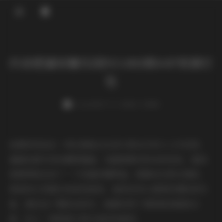
登录
首页
抖音肥嘉轻糖乐园NO.001期44P资源打
COS合集
包
名站写真
weme
发布于 11 小时前 1 次阅读
抖音反差
机构写真
拍摄现场选在一间充满复古玩具与柔光灯的小工作室里，
墙面挂满手绘的糖果插画，地面铺着淡粉色的绒毯，整体
海外写真
氛围像是走进了一个轻盈的糖果盒。肥嘉站在柔光箱前，
足控资源
微卷的长发随光线轻轻摇曳，她的妆容以透明的裸粉底为
基，唇色选了樱桃冻的红，眼睛则用了薄荷绿的眼影点
缀，给人一种既甜又带点清凉的感觉。