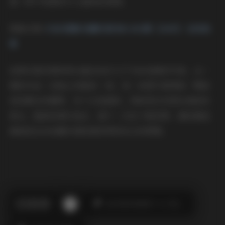
递一种不刻意却令人愉悦的氛围。
图集详情:
抖音 肥嘉 轻糖乐园 NO.001期 【44P】 在线观
看
如果你喜欢那种带点童话色彩又不失时尚感的写真，这一
期的作品一定能让你眼前一亮。每一张图片都像是一颗被
轻轻裹住的糖果，咬下去是甜的，回味里还有那份清新的
柔光。整套资源打包后，便于一次性下载欣赏，随时随地
都能把这份轻糖乐园的甜美带回自己的屏幕。
此作者没有提供个人介绍。