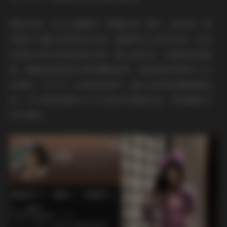
服装方面，这次主题围绕“轻糖乐园”展开，她身穿一套
由薄纱与蕾丝拼接的连衣裙，裙摆带有小碎花印染，走动
时裙角会带出轻微的层次感。脚上踩的是一双透明的低跟
鞋，鞋面嵌着微微闪亮的糖霜装饰，整体看起来既有少女
的柔软，又不失一点俏皮的细节。镜头在她身侧慢速推进
时，可以看到裙摆与灯光交错出的细腻光斑，像是糖粉在
空中漂浮。