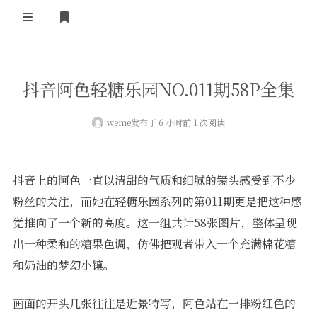
登录
首页
抖音阿色轻糖乐园NO.011期58P全集
COS合集
weme
发布于 6 小时前 1 次阅读
名站写真
抖音反差
抖音上的阿色一直以清甜的气质和细腻的镜头感受到不少
机构写真
粉丝的关注，而她在轻糖乐园系列的第011期更是把这种感
觉推向了一个新的高度。这一组共计58张图片，整体呈现
海外写真
出一种柔和的糖果色调，仿佛把观者带入一个充满棉花糖
足控资源
和奶油的梦幻小镇。
画面的开头几张往往是近景特写，阿色站在一排粉红色的