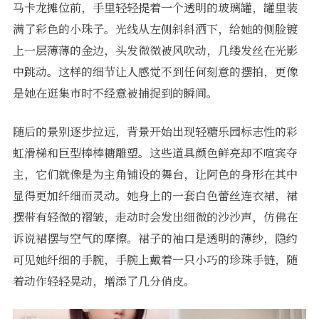
马卡龙摊位前，手里轻轻提着一个透明的玻璃罐，罐里装
满了彩色的小珠子。光线从左侧斜斜洒下，给她的侧脸镀
上一层薄薄的金边，头发微微被风吹动，几缕发丝在光影
中跳动。这样的细节让人感觉不到任何刻意的摆拍，更像
是她在逛集市时不经意被捕捉到的瞬间。
随后的景别逐步拉远，背景开始出现轻糖乐园标志性的彩
虹滑梯和巨型棒棒糖雕塑。这些道具颜色鲜亮却不喧宾夺
主，它们就像是为主角铺设的舞台，让阿色的身形在其中
显得更加纤细而灵动。她身上的一套白色蕾丝连衣裙，裙
摆带有轻微的褶皱，走动时会发出细微的沙沙声，仿佛在
诉说裙摆与空气的摩擦。裙子的袖口是透明的薄纱，隐约
可见她纤细的手腕，手腕上戴着一只小巧的珍珠手链，随
着动作轻轻晃动，增添了几分俏皮。