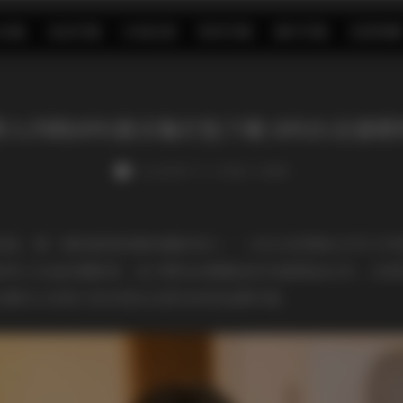
S合集
名站写真
抖音反差
机构写真
海外写真
足控资源
秀人内购1091套合集打包下载 1092G全套原
weme
发布于 11 小时前 1 次阅读
候，第一感觉就是档案体量的惊人——1092G的原始文件几乎
踪秀人作品的摄影师，我习惯在后期调色时先看原始RAW，这里
后期可以有更大的空间去还原当时的拍摄环境。