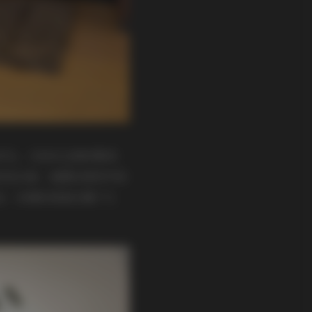
成对比。光线从左侧斜射进
的连衣裙，裙摆在微风中轻
旧，仿佛时间被拉慢了几