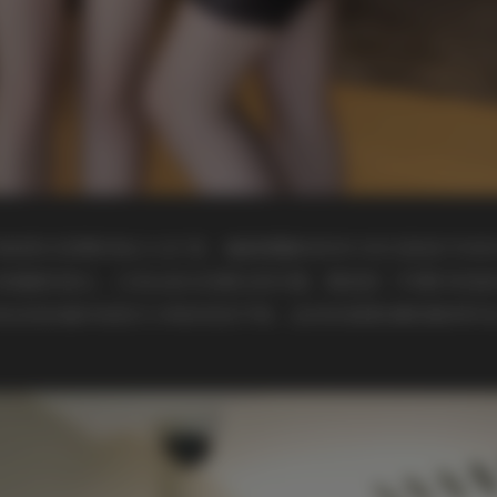
被柔光笼罩的复古 loft 里，墙面裸露的砖块与老式落地灯形
条细腻的高光，头发丝被光线剪出层次感。服装是一件薄纱拼接
背后的砖墙形成层次分明的视觉节奏。此时的氛围安静而略带怀