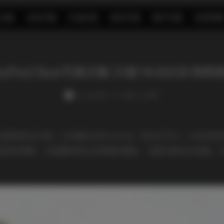
S合集
名站写真
抖音反差
机构写真
海外写真
足控资源
uyPuyChan写真合集 53套 94.82GB 持续
weme
发布于 6 小时前 1 次阅读
合集近期更新至53套，总容量达到94.82GB，粉丝们可以一次性
独特的氛围，从清晨的柔光到夜晚的霓虹，场景切换自然流畅，