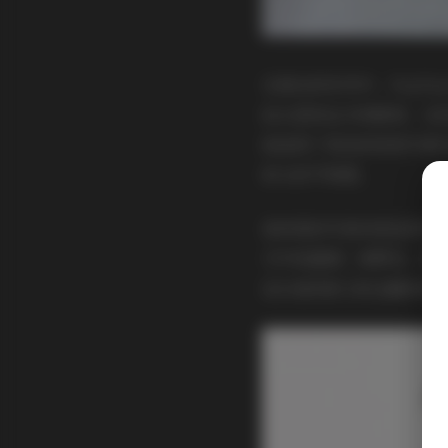
在海边的系列中，PuyP
抬头望向远方的瞬间，光
她选择了亮色的短款外套
街头的节奏感。
森林里的写真则更显柔和
手中轻握着一束野花，整
连衣裙到前卫的金属质感