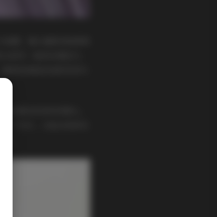
丝与裙摆，镜头捕捉到她微微
街头的另一组则充满活力，
，瞬间定格她自信的笑容与
，赤足踏在松软的苔藓上，
上下了功夫，从复古的碎花
杂乱。