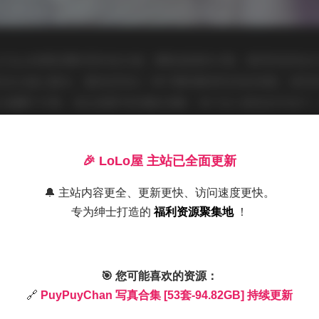
uyChan身着轻薄的雪纺连衣裙，脚踩湿润的沙滩，海风吹起发
线在水面上跳动，整体呈现出一种宁静而略带忧伤的美感。城市
与高腰牛仔裤，背后是繁华的霓虹招牌，快门在人群流动中按下
🎉 LoLo屋 主站已全面更新
，斑驳的阳光透过树叶洒在她的长发上，她穿着淡雅的麻质长裙
个画面充满了自然的气息与诗意的漫游感。每一套都在服装选择
🔔 主站内容更全、更新更快、访问速度更快。
上衣，搭配上不同的饰品与鞋履，使得整体视觉层次丰富却不显
专为绅士打造的
福利资源聚集地
！
🎯 您可能喜欢的资源：
🔗
PuyPuyChan 写真合集 [53套-94.82GB] 持续更新