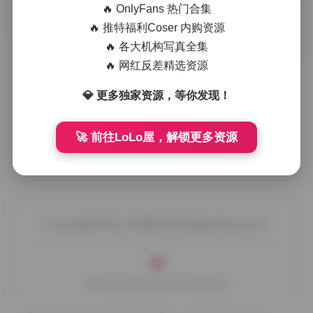
🔥 OnlyFans 热门合集
摘要
一只毛毛帽，网名源自她常戴的蓬松毛绒帽子，有时
🔥 推特福利Coser 内购资源
候又会换上俏皮的猫耳帽，这份写真合集恰好记录了她在这些
🔥 各大机构写真全集
标志性头饰下的多种风格。画面里 …
🔥 网红反差精选资源
💎 更多独家资源，等你发现！
🚀 前往LoLo屋，解锁更多资源
Copyright © by FUUKEI All Rights Reserved.
Theme Sakurairo
by Fuukei