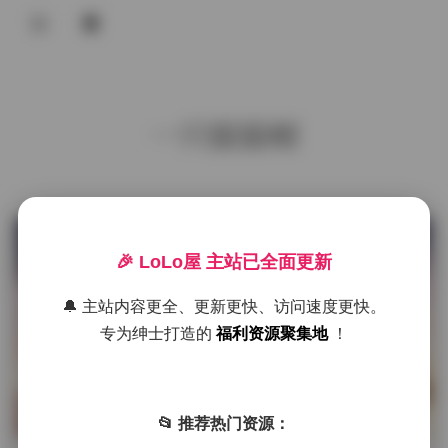
登录
首页
一只猫猫帽
COS合集
名站写真
抖音反差
发布于 11 小时前
1 热度
🎉 LoLo屋 主站已全面更新
评论关闭
机构写真
名站写真
🔔 主站内容更全、更新更快、访问速度更快。
海外写真
专为绅士打造的
福利资源聚集地
！
足控资源
一只毛毛帽写真合集 10套 14.91GB
持续更新
📂 推荐热门资源：