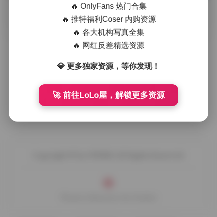
🔥 OnlyFans 热门合集
摘要
拿起相机的那一刻，光线已经在工作室的柔光箱里悄
🔥 推特福利Coser 内购资源
然漂移。我调整了主光的角度，让它从左上方斜斜洒落在模特
🔥 各大机构写真全集
的发梢上，细碎的光斑像是星尘落 …
🔥 网红反差精选资源
💎 更多独家资源，等你发现！
🚀 前往LoLo屋，解锁更多资源
Copyright © by FUUKEI All Rights Reserved.
Theme Sakurairo
by Fuukei