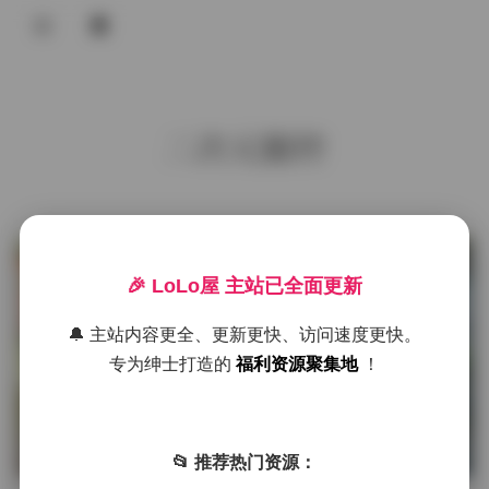
登录
首页
二次元腿控
COS合集
名站写真
抖音反差
发布于 6 小时前
0 热度
🎉 LoLo屋 主站已全面更新
评论关闭
机构写真
海外写真
🔔 主站内容更全、更新更快、访问速度更快。
海外写真
专为绅士打造的
福利资源聚集地
！
足控资源
Nixeu二次元艺术写真插画图片合集
36GB
📂 推荐热门资源：