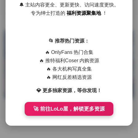
🔔 主站内容更全、更新更快、访问速度更快。
摘要
我第一次看到伊織もえ的写真合集时，被那种柔软却
专为绅士打造的
福利资源聚集地
！
又带点锐利的氛围深深吸引。打开压缩包后，映入眼帘的是一
系列光影交错的画面，每一张都像 …
发布于 6 小时前
1 热度
📂 推荐热门资源：
评论关闭
抖音反差
🔥 OnlyFans 热门合集
🔥 推特福利Coser 内购资源
🔥 各大机构写真全集
🔥 网红反差精选资源
伊织萌写真资源合集 80套 17.56GB
💎 更多独家资源，等你发现！
持续更新下载
🚀 前往LoLo屋，解锁更多资源
摘要
拿起相机的那一刻，光线已经在工作室的柔光箱里悄
然铺开，像一层薄雾轻抚过伊织萌的侧脸。她站在白色无缝纱
幕前，微卷的长发随风轻摆，几缕 …