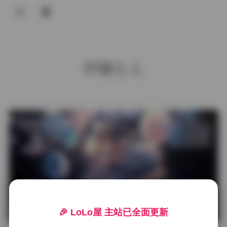
登录
首页
伊織もえ
COS合集
名站写真
抖音反差
发布于 6 小时前
1 热度
评论关闭
机构写真
海外写真
海外写真
足控资源
🎉 LoLo屋 主站已全面更新
伊織もえ写真合集高清下载