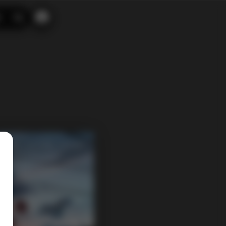
搜
索
1 热度
评论关闭
足控资源