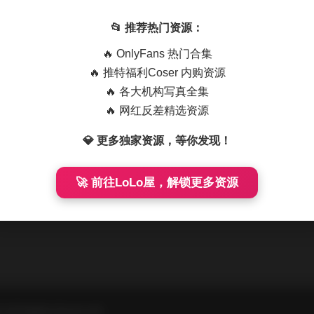
(이블린)写真合集 35GB 持续更新 下载
📂 推荐热门资源：
芙琳Evelyn(이블린)写真拍摄的摄影师，我有幸近距离观察她在不
🔥 OnlyFans 热门合集
为 …
🔥 推特福利Coser 内购资源
🔥 各大机构写真全集
🔥 网红反差精选资源
💎 更多独家资源，等你发现！
🚀 前往LoLo屋，解锁更多资源
All Rights Reserved.