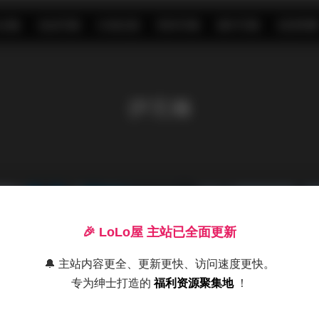
S合集
名站写真
抖音反差
机构写真
海外写真
足控资源
伊芙琳
🎉 LoLo屋 主站已全面更新
🔔 主站内容更全、更新更快、访问速度更快。
专为绅士打造的
福利资源聚集地
！