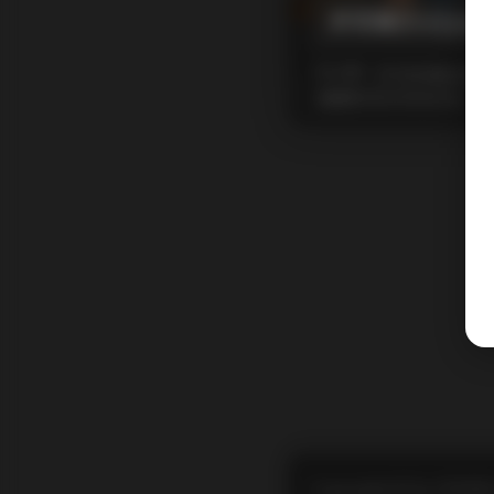
伊芙琳Evelyn
摘要
作为负责此次伊
套素材共计约35GB，分
Copyright © by FUUKEI 