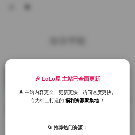
登录
首页
加奈学姐
COS合集
名站写真
抖音反差
发布于 6 小时前
0 热度
🎉 LoLo屋 主站已全面更新
评论关闭
机构写真
海外写真
🔔 主站内容更全、更新更快、访问速度更快。
海外写真
专为绅士打造的
福利资源聚集地
！
足控资源
西野加奈KANA御姐高清作品合集 持
续更新 207GB
📂 推荐热门资源：