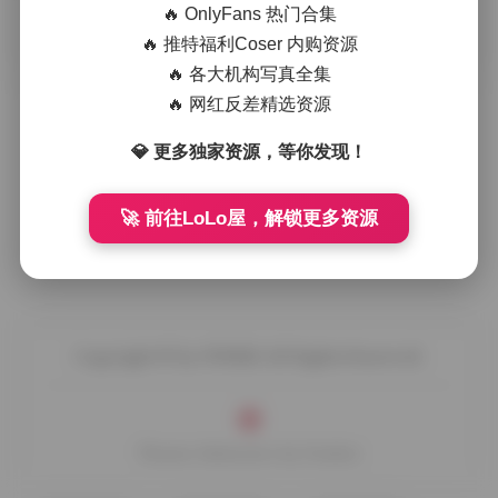
🔥 OnlyFans 热门合集
摘要
西野加奈KANA以其独特的御姐气质在众多写真中脱
🔥 推特福利Coser 内购资源
颖而出，每一套作品都像是一段精心编排的视觉故事。镜头下
🔥 各大机构写真全集
的她常常选择简约却不失格调的 …
🔥 网红反差精选资源
💎 更多独家资源，等你发现！
🚀 前往LoLo屋，解锁更多资源
Copyright © by FUUKEI All Rights Reserved.
Theme Sakurairo
by Fuukei