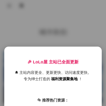
登录
首页
城市街拍
COS合集
名站写真
抖音反差
发布于 4 小时前
0 热度
🎉 LoLo屋 主站已全面更新
评论关闭
机构写真
抖音反差
🔔 主站内容更全、更新更快、访问速度更快。
海外写真
专为绅士打造的
福利资源聚集地
！
足控资源
2026最新 都市丽人街拍合集
NO.0201-0300 84GB 原图打包
📂 推荐热门资源：