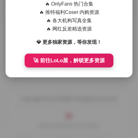
🔥 OnlyFans 热门合集
摘要
拿起相机站在城市的十字路口，光线从玻璃幕墙斜射
🔥 推特福利Coser 内购资源
进来，把行人的影子拉得长长的。今天要拍摄的是NO.0201到
🔥 各大机构写真全集
NO.0300这百期街拍 …
🔥 网红反差精选资源
💎 更多独家资源，等你发现！
🚀 前往LoLo屋，解锁更多资源
Copyright © by FUUKEI All Rights Reserved.
Theme Sakurairo
by Fuukei