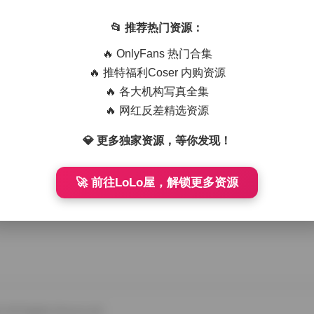
📂 推荐热门资源：
个标题时就被它的体积吸引——82GB的资料量意味着里面不仅只有
🔥 OnlyFans 热门合集
，映入眼 …
🔥 推特福利Coser 内购资源
🔥 各大机构写真全集
🔥 网红反差精选资源
💎 更多独家资源，等你发现！
🚀 前往LoLo屋，解锁更多资源
All Rights Reserved.