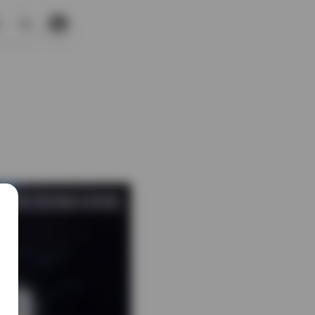
搜
索
1 热度
评论关闭
名站写真
全套