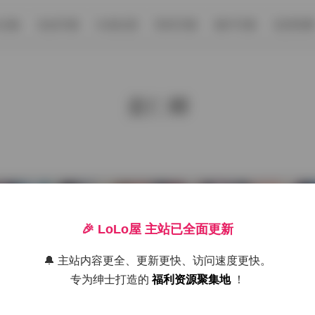
S合集
名站写真
抖音反差
机构写真
海外写真
足控资源
姜仁卿
🎉 LoLo屋 主站已全面更新
🔔 主站内容更全、更新更快、访问速度更快。
专为绅士打造的
福利资源聚集地
！
kyung 165期 82GB E杯/比基尼/内衣/短发甜妹