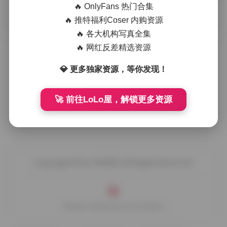
🔥 OnlyFans 热门合集
摘要
小容仔咕咕咕w在众多网红写真中以清新自然的气质
🔥 推特福利Coser 内购资源
脱颖而出，她的每一套图集都像是一段轻柔的视觉旅程。此次
🔥 各大机构写真全集
合集收录了42套作品，总容量达 …
🔥 网红反差精选资源
💎 更多独家资源，等你发现！
🚀 前往LoLo屋，解锁更多资源
Copyright © by FUUKEI All Rights Reserved.
Theme Sakurairo
by Fuukei