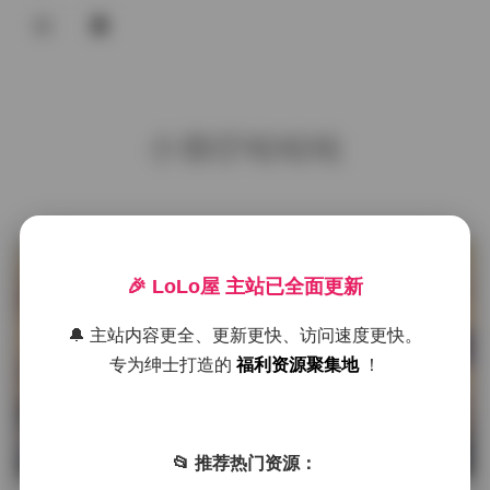
登录
首页
小容仔咕咕咕
COS合集
名站写真
抖音反差
发布于 4 小时前
1 热度
🎉 LoLo屋 主站已全面更新
评论关闭
机构写真
海外写真
🔔 主站内容更全、更新更快、访问速度更快。
海外写真
专为绅士打造的
福利资源聚集地
！
足控资源
小容仔咕咕咕w写真合集 42套 14GB
下载
📂 推荐热门资源：