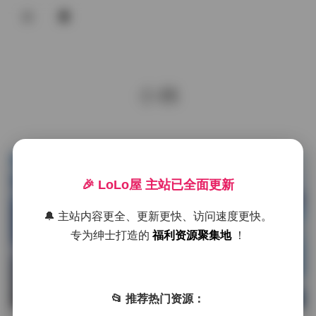
登录
首页
小林
COS合集
名站写真
抖音反差
发布于 10 小时前
1 热度
🎉 LoLo屋 主站已全面更新
评论关闭
机构写真
海外写真
🔔 主站内容更全、更新更快、访问速度更快。
海外写真
专为绅士打造的
福利资源聚集地
！
足控资源
小林Lin Linxiaoting_828 作品合集
140V 55.3G 持续更新
📂 推荐热门资源：