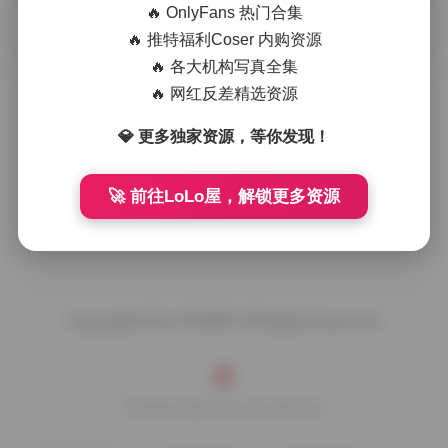
🔥 OnlyFans 热门合集
摘要
拿起相机对准小林Lin的镜头时，第一感觉是光线在她
🔥 推特福利Coser 内购资源
身侧轻轻滑过，像是一层薄纱被风吹起。她常选择在清晨的旧
🔥 各大机构写真全集
城巷子里取景，青砖墙面斑驳 …
🔥 网红反差精选资源
💎 更多独家资源，等你发现！
🚀 前往LoLo屋，解锁更多资源
Copyright © by FUUKEI All Rights Reserved.
Theme Sakurairo
by Fuukei