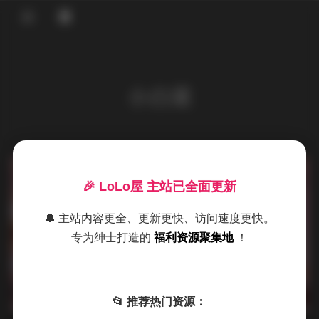
登录
首页
小白菜
COS合集
名站写真
抖音反差
发布于 11 小时前
1 热度
🎉 LoLo屋 主站已全面更新
评论关闭
机构写真
机构写真
🔔 主站内容更全、更新更快、访问速度更快。
海外写真
专为绅士打造的
福利资源聚集地
！
足控资源
国模小白菜2022年02月16日4K私拍
写真合集565P1V5.28GB
📂 推荐热门资源：