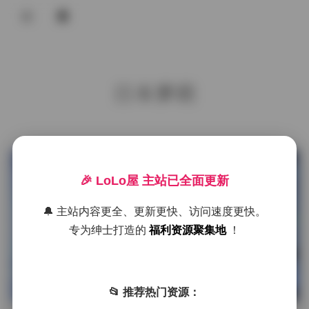
登录
首页
日本萝莉
COS合集
名站写真
抖音反差
发布于 7 小时前
1 热度
🎉 LoLo屋 主站已全面更新
评论关闭
机构写真
海外写真
🔔 主站内容更全、更新更快、访问速度更快。
海外写真
专为绅士打造的
福利资源聚集地
！
足控资源
Ayame 写真资源合集 70套 15GB 持
续更新 下载
📂 推荐热门资源：