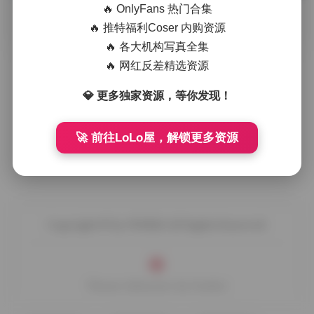
🔥 OnlyFans 热门合集
摘要
拿起相机的时候，我总是先观察光线在空间里的流
🔥 推特福利Coser 内购资源
动。Ayame 的每一套写真都像是一次对光与影的实验，她似
🔥 各大机构写真全集
乎能够在不同的场景中找到最合 …
🔥 网红反差精选资源
💎 更多独家资源，等你发现！
🚀 前往LoLo屋，解锁更多资源
Copyright © by FUUKEI All Rights Reserved.
Theme Sakurairo
by Fuukei