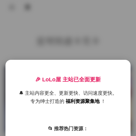
登录
首页
星穹铁道卡芙卡
COS合集
名站写真
抖音反差
发布于 13 小时前
1 热度
🎉 LoLo屋 主站已全面更新
评论关闭
机构写真
机构写真
🔔 主站内容更全、更新更快、访问速度更快。
海外写真
专为绅士打造的
福利资源聚集地
！
足控资源
双木扶苏17期写真合集 高清cosplay
资源打包下载
📂 推荐热门资源：