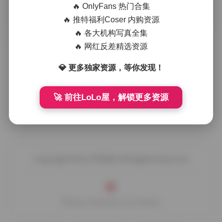
🔥 OnlyFans 热门合集
摘要
原图获取: 双木扶苏全套写真合集17期 高清cosplay
🔥 推特福利Coser 内购资源
下载8GB 打开这个合集的第一眼，映入眼帘的是双木扶苏在不
🔥 各大机构写真全集
同场景下的多变 …
🔥 网红反差精选资源
💎 更多独家资源，等你发现！
🚀 前往LoLo屋，解锁更多资源
Copyright © by FUUKEI All Rights Reserved.
Theme Sakurairo
by Fuukei