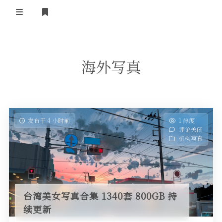
登录
首页
海外写真
COS合集
名站写真
抖音反差
发布于 4 小时前
1 热度
评论关闭
机构写真
机构写真
海外写真
足控资源
台湾美女写真合集 1340套 800GB 持
续更新