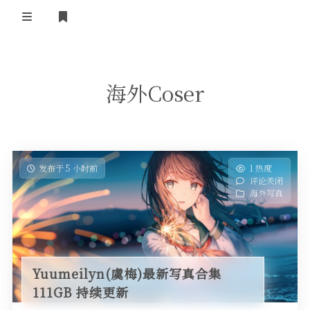
登录
首页
海外Coser
COS合集
名站写真
抖音反差
发布于 5 小时前
1 热度
评论关闭
机构写真
海外写真
海外写真
足控资源
Yuumeilyn(虞梅)最新写真合集
111GB 持续更新