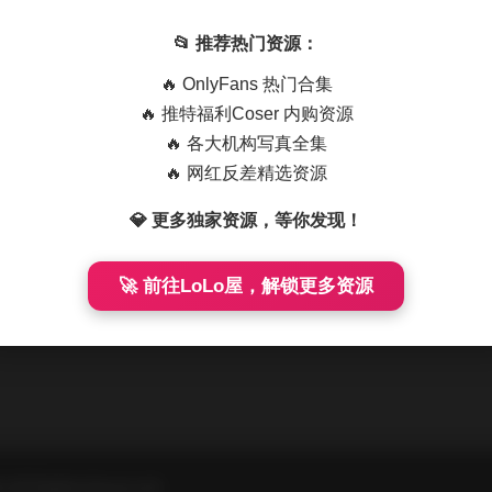
01-0200期合集下载 100期90GB高清资源
📂 推荐热门资源：
刻，街头的光影已经在胶片上开始低语。每一次快门落下，都是对城
🔥 OnlyFans 热门合集
动、以及那些 …
🔥 推特福利Coser 内购资源
🔥 各大机构写真全集
🔥 网红反差精选资源
💎 更多独家资源，等你发现！
🚀 前往LoLo屋，解锁更多资源
All Rights Reserved.