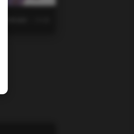
市脉搏的捕捉——行人匆