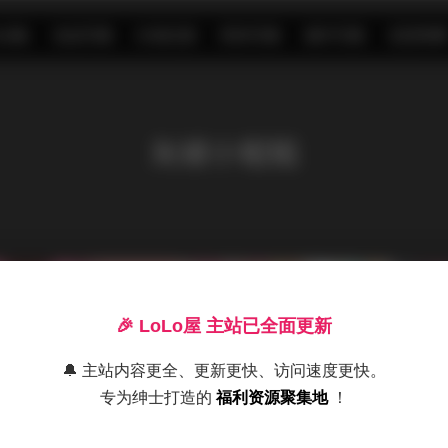
S合集
名站写真
抖音反差
机构写真
海外写真
足控资源
灰裙小姐姐
🎉 LoLo屋 主站已全面更新
🔔 主站内容更全、更新更快、访问速度更快。
专为绅士打造的
福利资源聚集地
！