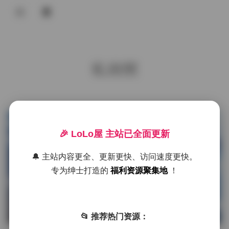
登录
首页
私房照
COS合集
名站写真
抖音反差
发布于 11 小时前
0 热度
🎉 LoLo屋 主站已全面更新
评论关闭
机构写真
名站写真
🔔 主站内容更全、更新更快、访问速度更快。
海外写真
专为绅士打造的
福利资源聚集地
！
足控资源
半半子美女写真图集116套 31GB 完
整版下载
📂 推荐热门资源：