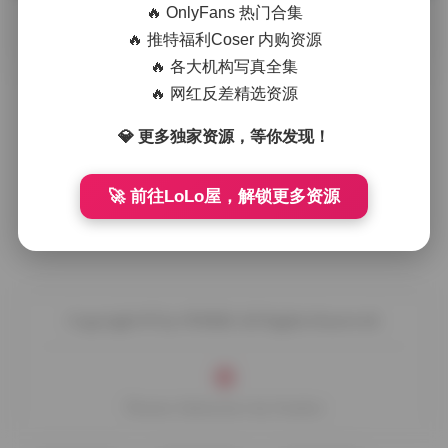
🔥 OnlyFans 热门合集
摘要
半半子的写真集一向以柔和的光线和自然的姿态著
🔥 推特福利Coser 内购资源
称，这次的116套图集把她日常的慵懒与镜头前的从容完美融
🔥 各大机构写真全集
合。画面里常见的场景多为晨光洒 …
🔥 网红反差精选资源
💎 更多独家资源，等你发现！
🚀 前往LoLo屋，解锁更多资源
Copyright © by FUUKEI All Rights Reserved.
Theme Sakurairo
by Fuukei