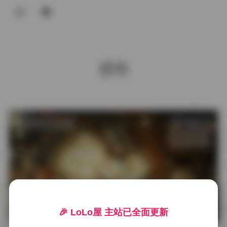
登录
首页
蜜桃
COS合集
名站写真
抖音反差
发布于 7 小时前
1 热度
评论关闭
机构写真
海外写真
海外写真
足控资源
岛遇 抖音小霞佩奇合集 712P 65V 资
🎉 LoLo屋 主站已全面更新
源打包下载