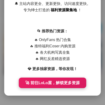
🔔 主站内容更全、更新更快、访问速度更快。
摘要
拿起相机对准小霞佩奇时，第一感觉是她身上那种不
专为绅士打造的
福利资源聚集地
！
刻意却自带光感的气质。镜头后的光线被柔化的柔光箱打散，
洒在她的发梢上，像是给每一缕发 …
发布于 7 小时前
1 热度
📂 推荐热门资源：
评论关闭
足控资源
🔥 OnlyFans 热门合集
🔥 推特福利Coser 内购资源
🔥 各大机构写真全集
🔥 网红反差精选资源
【岛遇】抖音小意oO写真合集
💎 更多独家资源，等你发现！
【274P 15V】
🚀 前往LoLo屋，解锁更多资源
摘要
岛遇这次推出的抖音小意oO合集，收录了274张高清
写真与15段短视频，画面感十足，细节丰富。小意oO在镜头
前总是带着一种自然的慵懒 …