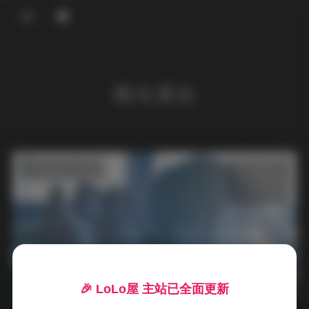
登录
首页
街头美女
COS合集
名站写真
抖音反差
发布于 2 小时前
0 热度
评论关闭
机构写真
机构写真
海外写真
足控资源
精品街拍NO.0101-0200期合集下载
🎉 LoLo屋 主站已全面更新
100期90GB高清资源