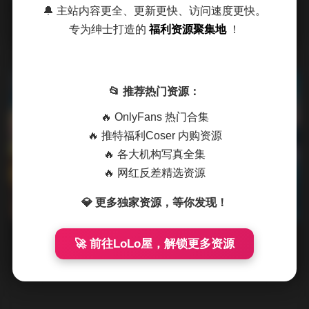
🔔 主站内容更全、更新更快、访问速度更快。
摘要
拿起相机的那一刻，街头的光影已经在胶片上开始低
专为绅士打造的
福利资源聚集地
！
语。每一次快门落下，都是对城市脉搏的捕捉——行人匆匆的
脚步、霓虹灯牌的跳动、以及那些 …
发布于 4 小时前
0 热度
📂 推荐热门资源：
评论关闭
抖音反差
🔥 OnlyFans 热门合集
🔥 推特福利Coser 内购资源
🔥 各大机构写真全集
🔥 网红反差精选资源
2026最新 都市丽人街拍合集
💎 更多独家资源，等你发现！
NO.0201-0300 84GB 原图打包
🚀 前往LoLo屋，解锁更多资源
摘要
拿起相机站在城市的十字路口，光线从玻璃幕墙斜射
进来，把行人的影子拉得长长的。今天要拍摄的是NO.0201到
NO.0300这百期街拍 …