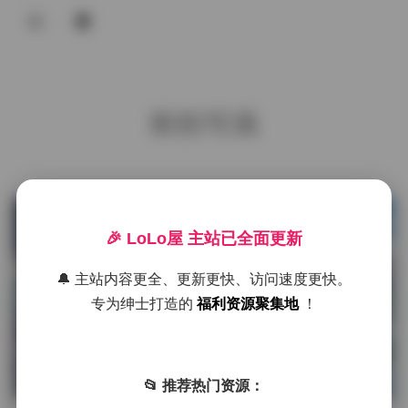
登录
首页
街拍写真
COS合集
名站写真
抖音反差
发布于 14 小时前
1 热度
🎉 LoLo屋 主站已全面更新
评论关闭
机构写真
抖音反差
🔔 主站内容更全、更新更快、访问速度更快。
海外写真
专为绅士打造的
福利资源聚集地
！
足控资源
2026最新 都市丽人街拍合集
NO.0201-0300 84GB 原图打包
📂 推荐热门资源：