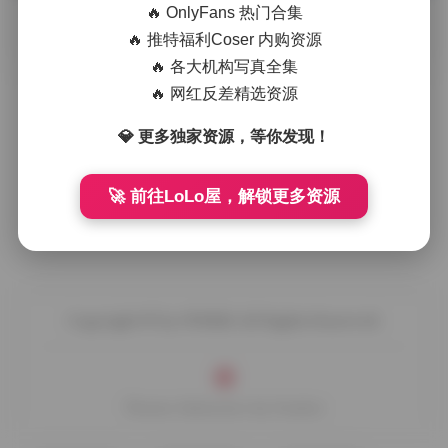
🔥 OnlyFans 热门合集
摘要
拿起相机站在城市的十字路口，光线从玻璃幕墙斜射
🔥 推特福利Coser 内购资源
进来，把行人的影子拉得长长的。今天要拍摄的是NO.0201到
🔥 各大机构写真全集
NO.0300这百期街拍 …
🔥 网红反差精选资源
💎 更多独家资源，等你发现！
🚀 前往LoLo屋，解锁更多资源
Copyright © by FUUKEI All Rights Reserved.
Theme Sakurairo
by Fuukei