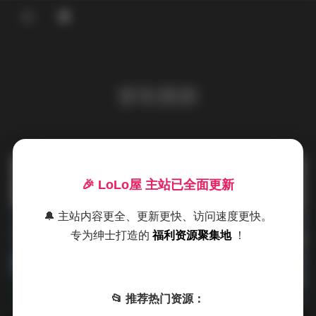
登录
首页
誉铭摄影
COS合集
名站写真
抖音反差
发布于 7 小时前
1 热度
🎉 LoLo屋 主站已全面更新
评论关闭
机构写真
海外写真
🔔 主站内容更全、更新更快、访问速度更快。
海外写真
专为绅士打造的
福利资源聚集地
！
足控资源
誉铭摄影美女写真合集 149套 180GB
📂 推荐热门资源：