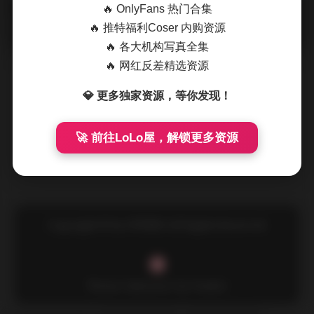
🔥 OnlyFans 热门合集
摘要
拿起相机的那一刻，光线已经在工作室的柔光箱里悄
🔥 推特福利Coser 内购资源
然铺开，像一层薄纱覆在模特的肩头。誉铭摄影团队这次的主
🔥 各大机构写真全集
题是“都市轻梦”，每一套服装都 …
🔥 网红反差精选资源
💎 更多独家资源，等你发现！
🚀 前往LoLo屋，解锁更多资源
Copyright © by FUUKEI All Rights Reserved.
Theme Sakurairo
by Fuukei