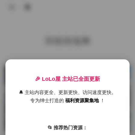
登录
首页
铁板烧鬼舞
COS合集
名站写真
抖音反差
发布于 11 小时前
1 热度
🎉 LoLo屋 主站已全面更新
评论关闭
机构写真
名站写真
🔔 主站内容更全、更新更快、访问速度更快。
海外写真
专为绅士打造的
福利资源聚集地
！
足控资源
半半子美女写真图集116套 31GB 完
整版下载
📂 推荐热门资源：