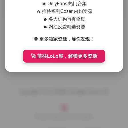
🔥 OnlyFans 热门合集
摘要
半半子的写真集一向以柔和的光线和自然的姿态著
🔥 推特福利Coser 内购资源
称，这次的116套图集把她日常的慵懒与镜头前的从容完美融
🔥 各大机构写真全集
合。画面里常见的场景多为晨光洒 …
🔥 网红反差精选资源
💎 更多独家资源，等你发现！
🚀 前往LoLo屋，解锁更多资源
Copyright © by FUUKEI All Rights Reserved.
Theme Sakurairo
by Fuukei