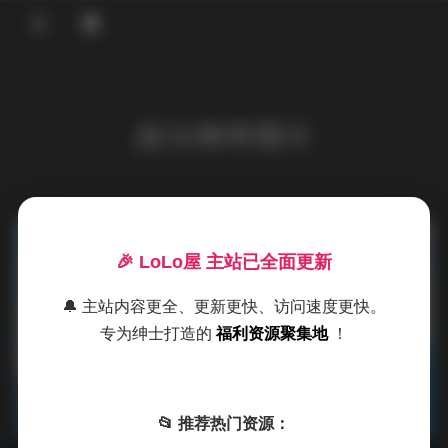
登录
首页
高分辨率图片
COS合集
名站写真
抖音反差
发布于 13 小时前
1 热度
🎉 LoLo屋 主站已全面更新
评论关闭
机构写真
机构写真
🔔 主站内容更全、更新更快、访问速度更快。
海外写真
专为绅士打造的
福利资源聚集地
！
足控资源
双木扶苏17期写真合集 高清cosplay
资源打包下载
📂 推荐热门资源：