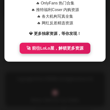
🔥 OnlyFans 热门合集
摘要
原图获取: 双木扶苏全套写真合集17期 高清cosplay
🔥 推特福利Coser 内购资源
下载8GB 打开这个合集的第一眼，映入眼帘的是双木扶苏在不
🔥 各大机构写真全集
同场景下的多变 …
🔥 网红反差精选资源
💎 更多独家资源，等你发现！
🚀 前往LoLo屋，解锁更多资源
Copyright © by FUUKEI All Rights Reserved.
Theme Sakurairo
by Fuukei