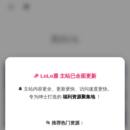
登录
首页
黑丝OL
COS合集
名站写真
抖音反差
发布于 10 小时前
1 热度
🎉 LoLo屋 主站已全面更新
评论关闭
机构写真
机构写真
🔔 主站内容更全、更新更快、访问速度更快。
海外写真
专为绅士打造的
福利资源聚集地
！
足控资源
精品街拍NO.0101-0200期合集下载
100期90GB高清资源
📂 推荐热门资源：