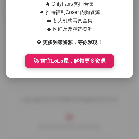
🔥 OnlyFans 热门合集
摘要
拿起相机的那一刻，街头的光影已经在胶片上开始低
🔥 推特福利Coser 内购资源
语。每一次快门落下，都是对城市脉搏的捕捉——行人匆匆的
🔥 各大机构写真全集
脚步、霓虹灯牌的跳动、以及那些 …
🔥 网红反差精选资源
💎 更多独家资源，等你发现！
🚀 前往LoLo屋，解锁更多资源
Copyright © by FUUKEI All Rights Reserved.
Theme Sakurairo
by Fuukei