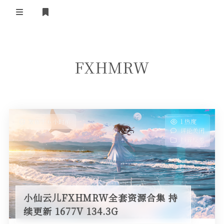
登录
首页
FXHMRW
COS合集
名站写真
抖音反差
发布于 6 小时前
1 热度
评论关闭
机构写真
抖音反差
海外写真
足控资源
小仙云儿FXHMRW全套资源合集 持
续更新 1677V 134.3G