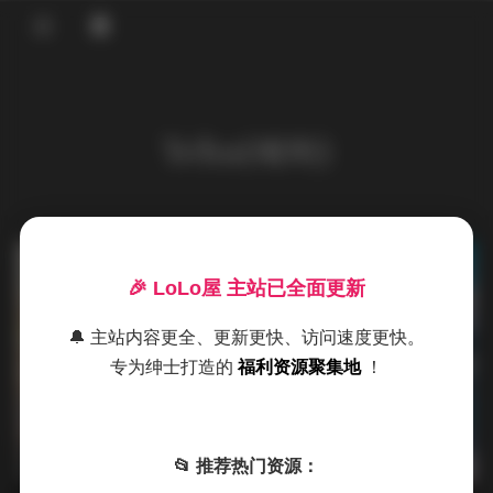
登录
首页
Yeha(예하)
COS合集
名站写真
抖音反差
发布于 6 小时前
0 热度
🎉 LoLo屋 主站已全面更新
评论关闭
机构写真
足控资源
🔔 主站内容更全、更新更快、访问速度更快。
海外写真
专为绅士打造的
福利资源聚集地
！
足控资源
Yeha(예하)写真图集32套合集 22GB
📂 推荐热门资源：