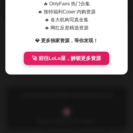
🔥 OnlyFans 热门合集
摘要
Yeha(예하)一直以清甜的面容和自然的姿态在韩国写
🔥 推特福利Coser 内购资源
真圈里获得不少关注，这次的32套图集合计约22GB，涵盖了
🔥 各大机构写真全集
她从校园清纯到都市轻 …
🔥 网红反差精选资源
💎 更多独家资源，等你发现！
🚀 前往LoLo屋，解锁更多资源
Copyright © by FUUKEI All Rights Reserved.
Theme Sakurairo
by Fuukei